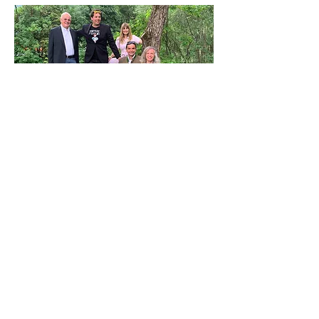
Vordenken für Osttirol
Nachhaltige Lösungen für die Wirtschaft
und unser Ökosystem. Bei einer
interdisziplinären Debatte mit
europäischen Wissenschaftler*innen und
Expert*innen habe ich Denk-Impulse
eingebracht.