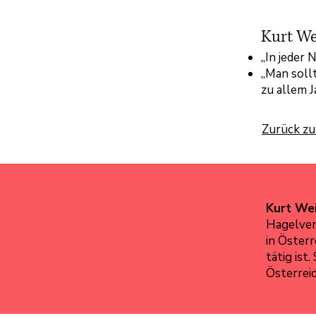
Kurt We
„In jeder 
„Man sollt
zu allem J
Zurück zu
Kurt We
Hagelvers
in Öster
tätig ist
Österreic