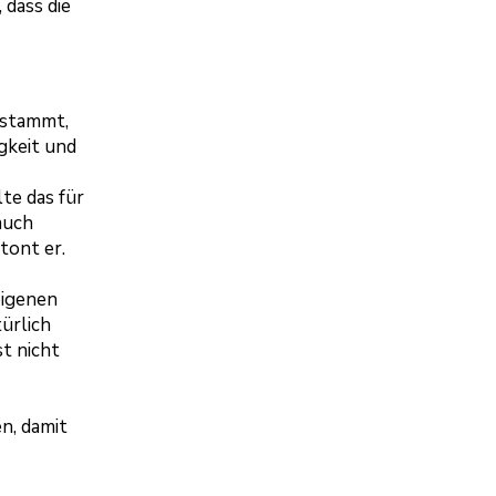
 dass die
 stammt,
gkeit und
te das für
auch
tont er.
eigenen
ürlich
t nicht
n, damit