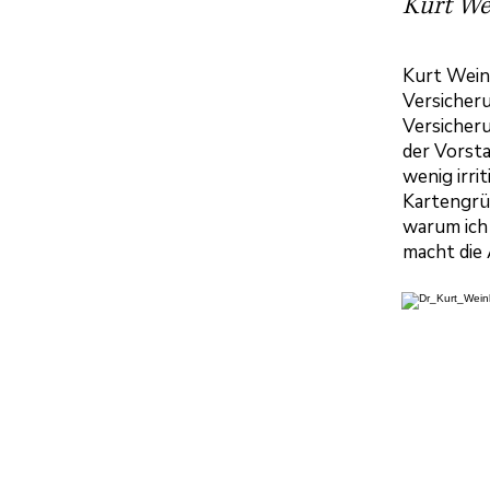
Kurt We
Kurt Weinb
Versicheru
Versicher
der Vorst
wenig irrit
Kartengrüß
warum ich 
macht die 