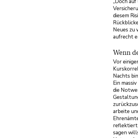
„Doch auf 
Versicher
diesem Ris
Rückblick
Neues zu 
aufrecht e
Wenn de
Vor einige
Kurskorrek
Nachts bin
Ein massiv
die Notwe
Gestaltung
zurückzusc
arbeite un
Ehrenämte
reflektier
sagen will