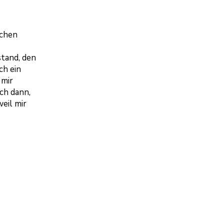
schen
tand, den
ch ein
 mir
ch dann,
eil mir