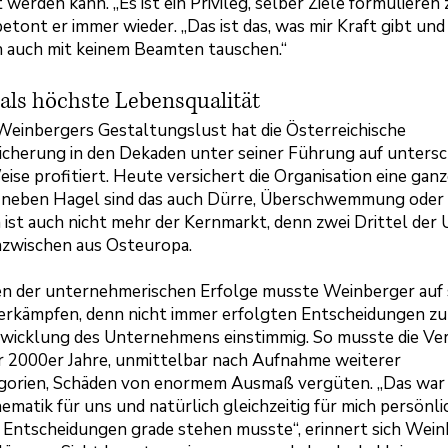
 werden kann. „Es ist ein Privileg, selber Ziele formulieren 
betont er immer wieder. „Das ist das, was mir Kraft gibt und
h auch mit keinem Beamten tauschen.“
 als höchste Lebensqualität
Weinbergers Gestaltungslust hat die Österreichische
cherung in den Dekaden unter seiner Führung auf untersc
ise profitiert. Heute versichert die Organisation eine gan
n, neben Hagel sind das auch Dürre, Überschwemmung oder
 ist auch nicht mehr der Kernmarkt, denn zwei Drittel der
zwischen aus Osteuropa.
n der unternehmerischen Erfolge musste Weinberger auf
erkämpfen, denn nicht immer erfolgten Entscheidungen zu
wicklung des Unternehmens einstimmig. So musste die Ve
r 2000er Jahre, unmittelbar nach Aufnahme weiterer
egorien, Schäden von enormem Ausmaß vergüten. „Das war 
ematik für uns und natürlich gleichzeitig für mich persönlic
se Entscheidungen grade stehen musste“, erinnert sich Wein