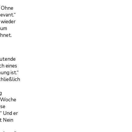
. Ohne
evant.“
 wieder
aum
chnet.
eutende
ch eines
ung ist.“
hließlich
g
e Woche
rse
“ Und er
t Nein