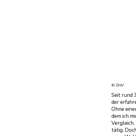
©
ÖHV
Seit rund 
der erfahr
Ohne einen
dem ich mir
Vergleich.
tätig. Doc