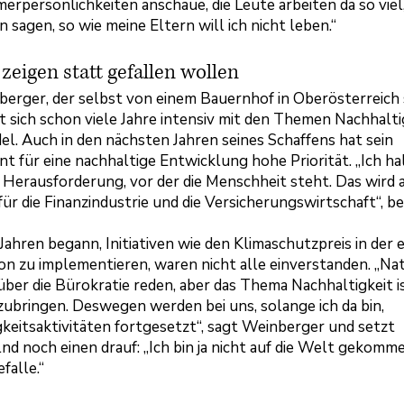
rpersönlichkeiten anschaue, die Leute arbeiten da so viel,
n sagen, so wie meine Eltern will ich nicht leben.“
zeigen statt gefallen wollen
erger, der selbst von einem Bauernhof in Oberösterreich
t sich schon viele Jahre intensiv mit den Themen Nachhalti
l. Auch in den nächsten Jahren seines Schaffens hat sein
 für eine nachhaltige Entwicklung hohe Priorität. „Ich hal
 Herausforderung, vor der die Menschheit steht. Das wird 
ür die Finanzindustrie und die Versicherungswirtschaft“, be
 Jahren begann, Initiativen wie den Klimaschutzpreis in der 
on zu implementieren, waren nicht alle einverstanden. „Nat
ber die Bürokratie reden, aber das Thema Nachhaltigkeit is
bringen. Deswegen werden bei uns, solange ich da bin,
keitsaktivitäten fortgesetzt“, sagt Weinberger und setzt
d noch einen drauf: „Ich bin ja nicht auf die Welt gekomme
efalle.“