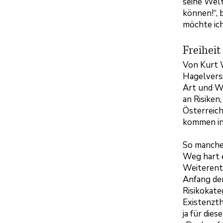
seine Welt
können!“, 
möchte ic
Freiheit
Von Kurt 
Hagelversi
Art und We
an Risike
Österreich
kommen in
So manche
Weg hart 
Weiterent
Anfang de
Risikokat
Existenzth
ja für die