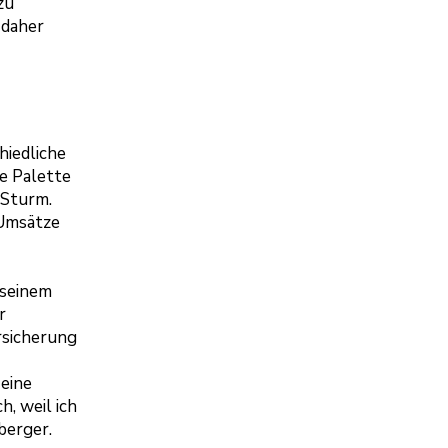
zu
 daher
hiedliche
ze Palette
 Sturm.
 Umsätze
 seinem
r
rsicherung
eine
h, weil ich
berger.