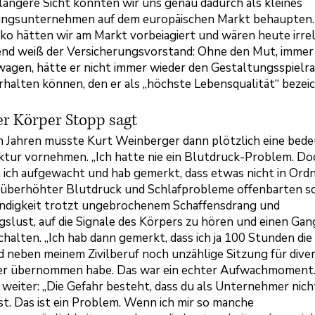
längere Sicht konnten wir uns genau dadurch als kleines
ungsunternehmen auf dem europäischen Markt behaupten
iko hätten wir am Markt vorbeiagiert und wären heute irrel
end weiß der Versicherungsvorstand: Ohne den Mut, immer
wagen, hätte er nicht immer wieder den Gestaltungsspielr
rhalten können, den er als „höchste Lebensqualität“ bezei
r Körper Stopp sagt
n Jahren musste Kurt Weinberger dann plötzlich eine bed
tur vornehmen. „Ich hatte nie ein Blutdruck-Problem. Do
 ich aufgewacht und hab gemerkt, dass etwas nicht in Ordn
 überhöhter Blutdruck und Schlafprobleme offenbarten sc
ndigkeit trotzt ungebrochenem Schaffensdrang und
slust, auf die Signale des Körpers zu hören und einen Gan
halten. „Ich hab dann gemerkt, dass ich ja 100 Stunden di
d neben meinem Zivilberuf noch unzählige Sitzung für dive
r übernommen habe. Das war ein echter Aufwachmoment.
t weiter: „Die Gefahr besteht, dass du als Unternehmer nich
st. Das ist ein Problem. Wenn ich mir so manche