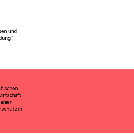
ssen und
dung.“
chischen
wirtschaft
mänien
nschutz in