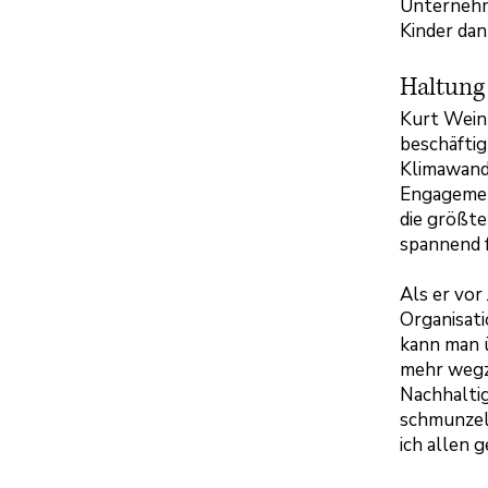
Unternehme
Kinder dan
Haltung 
Kurt Weinb
beschäftig
Klimawande
Engagement
die größte
spannend f
Als er vor
Organisati
kann man ü
mehr wegzu
Nachhaltig
schmunzeln
ich allen g